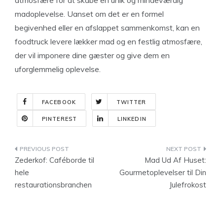
atmosfære for at skabe en unik og mindeværdig
madoplevelse. Uanset om det er en formel
begivenhed eller en afslappet sammenkomst, kan en
foodtruck levere lækker mad og en festlig atmosfære,
der vil imponere dine gæster og give dem en
uforglemmelig oplevelse.
FACEBOOK
TWITTER
PINTEREST
LINKEDIN
Indlægsnavigation
Zederkof: Caféborde til
Mad Ud Af Huset:
hele
Gourmetoplevelser til Din
restaurationsbranchen
Julefrokost