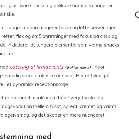
er i glas, lune snacks og delikate brødserveringer er
ktiske.
C
 en dagreception fungerer friske og lette serveringer
retter, fisk og små anretninger med fokus på crisp og
rdel inkludere lidt tungere elementer som varme snacks,
uancer.
 mod
catering af firmaevents
, hvor
g samtidig være praktiske at spise. Her er fokus på
e i et dynamisk receptionsmiljø.
et er en fordel at inkludere både vegetariske og
smagsvariation mellem friskt, sprødt, cremet og varmt.
fra egen smag, og det skaber en mere nuanceret
 stemning med