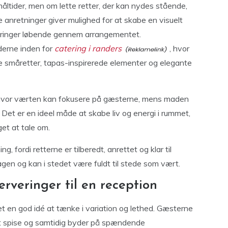
åltider, men om lette retter, der kan nydes stående,
anretninger giver mulighed for at skabe en visuelt
eringer løbende gennem arrangementet.
erne inden for
catering i randers
, hvor
 småretter, tapas-inspirerede elementer og elegante
g, hvor værten kan fokusere på gæsterne, mens maden
 Det er en ideel måde at skabe liv og energi i rummet,
et at tale om.
, fordi retterne er tilberedt, anrettet og klar til
dagen og kan i stedet være fuldt til stede som vært.
rveringer til en reception
et en god idé at tænke i variation og lethed. Gæsterne
t spise og samtidig byder på spændende