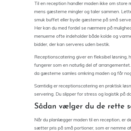
Til en reception handler maden ikke om store m
mens gæsterne mingler og taler sammen. Lette 
smuk buffet eller byde gæsterne på små serv
Her kan du med fordel se nærmere på mulighed
menuerne ofte indeholder både kolde og varme
bidder, der kan serveres uden bestik.
Receptionscatering giver en fleksibel løsnin
fungerer som en naturlig del af arrangementet.
da gæsterne samles omkring maden og får nog
Samtidig er receptionscatering en praktisk løsning
servering. Du slipper for stress og logistik på 
Sådan vælger du de rette se
Når du planlægger maden til en reception, er d
sætter pris på små portioner, som er nemme a