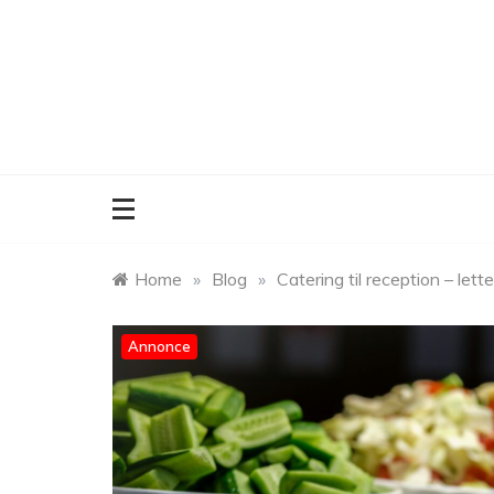
Skip
to
content
Home
»
Blog
»
Catering til reception – let
Annonce