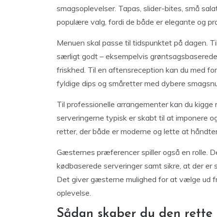
smagsoplevelser. Tapas, slider-bites, små salat
populære valg, fordi de både er elegante og pra
Menuen skal passe til tidspunktet på dagen. Til
særligt godt – eksempelvis grøntsagsbaserede 
friskhed. Til en aftensreception kan du med fo
fyldige dips og småretter med dybere smagsn
Til professionelle arrangementer kan du kigge
serveringerne typisk er skabt til at imponere o
retter, der både er moderne og lette at håndter
Gæsternes præferencer spiller også en rolle. D
kødbaserede serveringer samt sikre, at der er 
Det giver gæsterne mulighed for at vælge ud 
oplevelse.
Sådan skaber du den rette