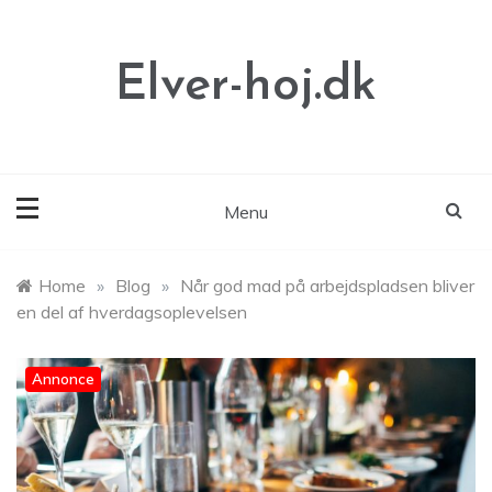
Skip
to
content
Elver-hoj.dk
Menu
Home
»
Blog
»
Når god mad på arbejdspladsen bliver
en del af hverdagsoplevelsen
Annonce