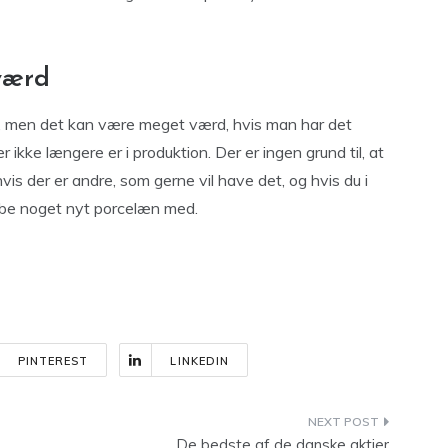
værd
er, men det kan være meget værd, hvis man har det
r ikke længere er i produktion. Der er ingen grund til, at
vis der er andre, som gerne vil have det, og hvis du i
øbe noget nyt porcelæn med.
PINTEREST
LINKEDIN
De bedste af de danske aktier