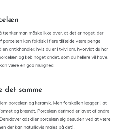
rcelæn
tænker man måske ikke over, at det er noget, der
porcelæn kan faktisk i flere tilfælde være penge
 en antikhandler, hvis du er i tvivl om, hvorvidt du har
orcelæn og køb noget andet, som du hellere vil have,
 kan være en god mulighed.
ke det samme
mellem porcelæn og keramik. Men forskellen lægger i, at
r formet og brændt. Porcelæn derimod er lavet af andre
. Derudover adskiller porcelæn sig desuden ved at være
 men der kan naturligvis males på det).